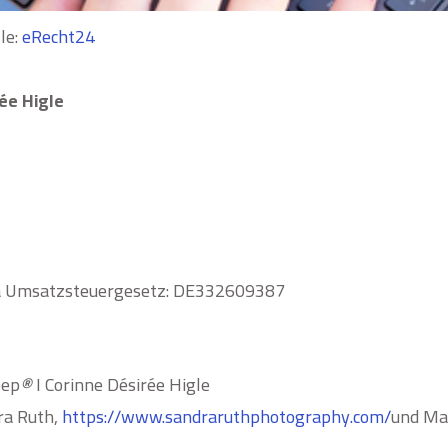
le:
eRecht24
rée Higle
a Umsatzsteuergesetz: DE332609387
pep
®
I Corinne Désirée Higle
ra Ruth,
https://www.sandraruthphotography.com/
und Mar